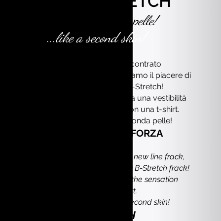
FRACK B-STRETCH
...come una seconda pelle!
...like a second skin!
Dopo il grande successo riscontrato
con la nostra nuova linea frack, abbiamo il piacere di
comunicarvi il nuovo frack B-Stretch!
Realizzato in materiale B-Stretch, ha una vestibilità
che da la sensazione di ballare con una t-shirt.
Il frack Alfa Fashion è la tua seconda pelle!
IL NOSTRO PUNTO DI FORZA
Following the great success with our new line frack,
we are pleased to announce the new B-Stretch frack!
Made of B-Stretch, a fit that gives the sensation
of dancing with a t-shirt.
The Alfa Fashion frack is your second skin!
OUR STRENGTH