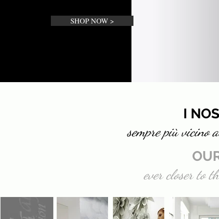
SHOP NOW >
I NOS
sempre più vicino al
OUR
ever closer to t