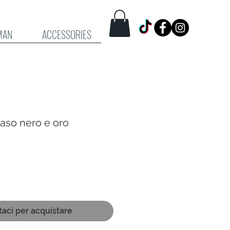
MAN
ACCESSORIES
raso nero e oro
taci per acquistare