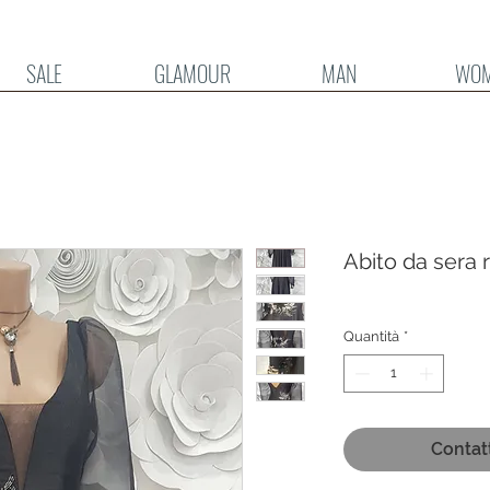
SALE
GLAMOUR
MAN
WO
Abito da sera 
Quantità
*
Contat