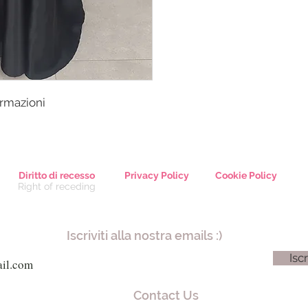
ormazioni
Diritto di recesso
Privacy Policy
Cookie Policy
Right of receding
Iscriviti alla nostra emails :)
Iscr
Contact Us