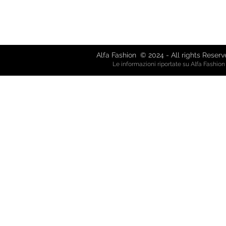
Via Giuseppe Mazzini, 8 - 80038 
Via Garibaldi, 61 - 21019 So
alfafash
Alfa Fashion © 2024 - All rights Reser
Le informazioni riportate su Alfa Fashio