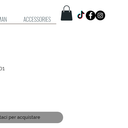
MAN
ACCESSORIES
01
taci per acquistare