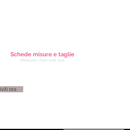
Schede misure e taglie
Measure chart and size
iviti ora
3 4137
83