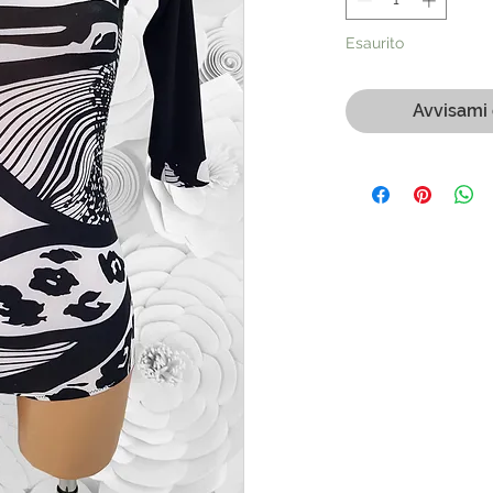
Esaurito
Avvisami 