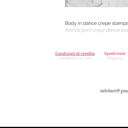
Body in dance crepe stampa a
Animal print crepe dance bod
Condizioni di vendita
Spedizione
Conditions of sale
Shipping
Via G
V