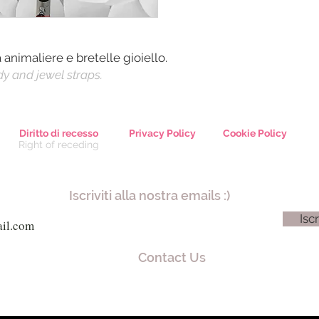
nimaliere e bretelle gioiello.
y and jewel straps.
Diritto di recesso
Privacy Policy
Cookie Policy
Right of receding
Iscriviti alla nostra emails :)
Iscr
Contact Us
iuseppe Mazzini, 8 - 80038 Pomigliano d'Arco (NA) - Tel. +39 081 80
ia Garibaldi, 61 - 21019 Somma Lombardo (VA) - Cel. +39 340 812 87
alfafashion@alfafashion.com