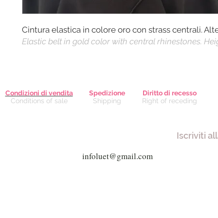
Cintura elastica in colore oro con strass centrali. Al
Elastic belt in gold color with central rhinestones. He
Condizioni di vendita
Spedizione
Diritto di recesso
Conditions of sale
Shipping
Right of receding
Iscriviti a
Via Giuseppe Mazzini, 8 - 80038 
Via Garibaldi, 61 - 21019 So
alfafash