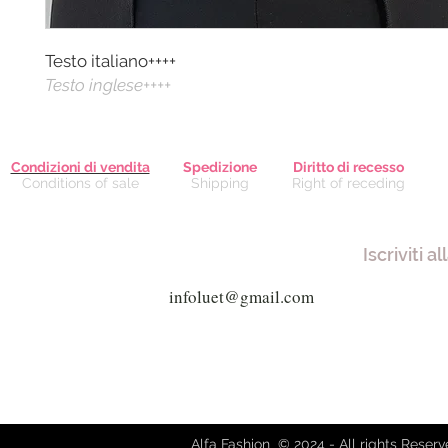
Testo italiano++++
Testo inglese++++
Condizioni di vendita
Spedizione
Diritto di recesso
Conditions of sale
Shipping
Right of receding
Iscriviti a
Via Giuseppe Mazzini, 8 - 80038 
Via Garibaldi, 61 - 21019 So
alfafash
Alfa Fashion © 2024 - All rights Reser