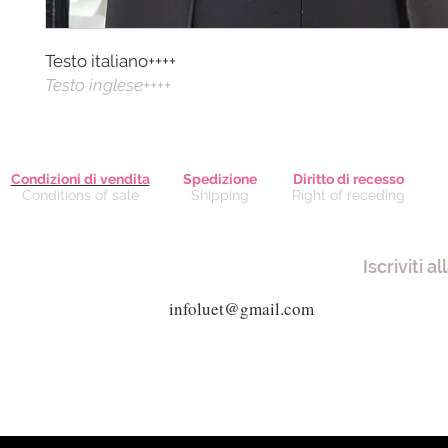
Testo italiano++++
Testo inglese++++
Condizioni di vendita
Spedizione
Diritto di recesso
Conditions of sale
Shipping
Right of receding
Iscriviti a
Via Giuseppe Mazzini, 8 - 80038 
Via Garibaldi, 61 - 21019 So
alfafash