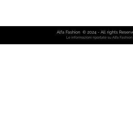
Via Giuseppe Mazzini, 8 - 80038 
Via Garibaldi, 61 - 21019 So
alfafash
Alfa Fashion © 2024 - All rights Reser
Le informazioni riportate su Alfa Fashio