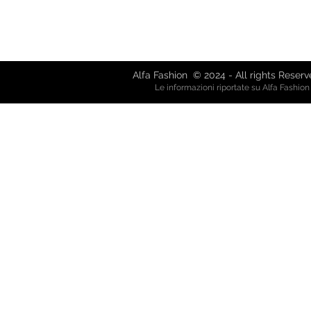
Via Giuseppe Mazzini, 8 - 80038 
Via Garibaldi, 61 - 21019 So
alfafash
Alfa Fashion © 2024 - All rights Reser
Le informazioni riportate su Alfa Fashio