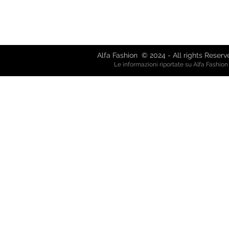
Via Giuseppe Mazzini, 8 - 80038 
Via Garibaldi, 61 - 21019 So
alfafash
Alfa Fashion © 2024 - All rights Reser
Le informazioni riportate su Alfa Fashio