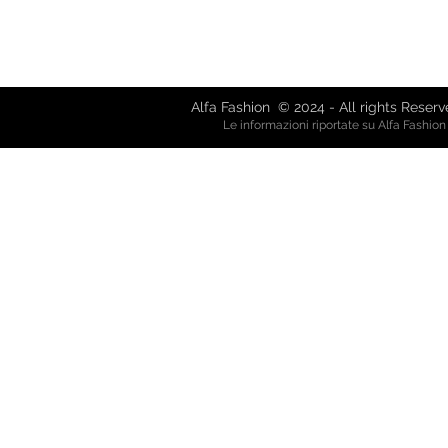
Via Giuseppe Mazzini, 8 - 80038 
Via Garibaldi, 61 - 21019 So
alfafash
Alfa Fashion © 2024 - All rights Reser
Le informazioni riportate su Alfa Fashio