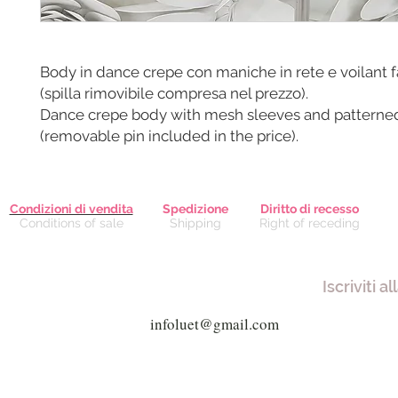
Body in dance crepe con maniche in rete e voilant f
(spilla rimovibile compresa nel prezzo).
Dance crepe body with mesh sleeves and patterned
(removable pin included in the price).
Condizioni di vendita
Spedizione
Diritto di recesso
Conditions of sale
Shipping
Right of receding
Iscriviti a
Via Giuseppe Mazzini, 8 - 80038 