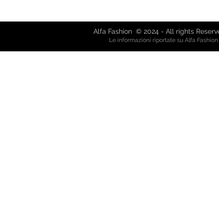
Via Garibaldi, 61 - 21019 So
alfafash
Alfa Fashion © 2024 - All rights Reser
Le informazioni riportate su Alfa Fashio