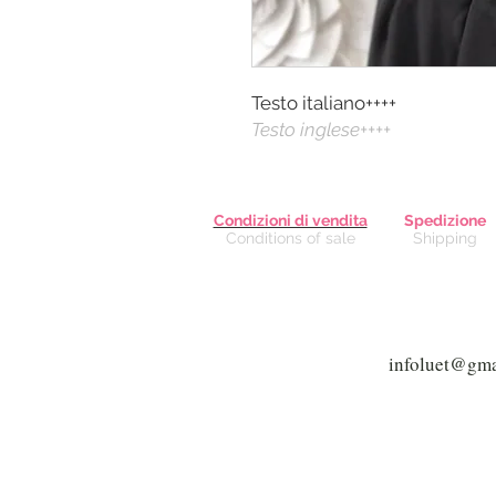
Testo italiano++++
Testo inglese++++
Condizioni di vendita
Spedizione
Conditions of sale
Shipping
Via G
V