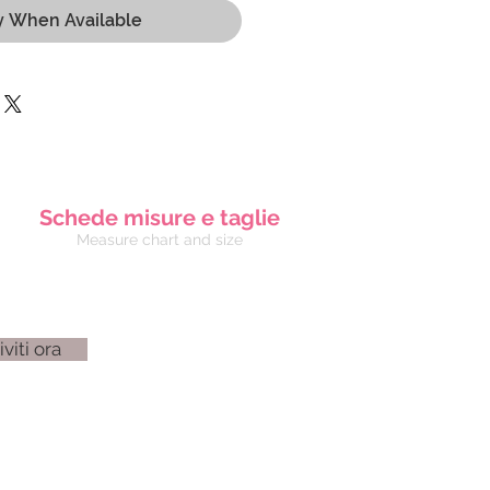
y When Available
Schede misure e taglie
Measure chart and size
iviti ora
3 4137
83