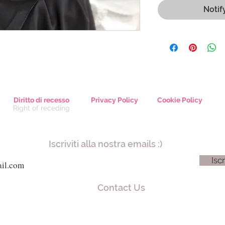
Notif
Diritto di recesso
Privacy Policy
Cookie Policy
Right of receding
Iscriviti alla nostra emails :)
Iscr
Contact Us
iuseppe Mazzini, 8 - 80038 Pomigliano d'Arco (NA) - Tel. +39 081 80
ia Garibaldi, 61 - 21019 Somma Lombardo (VA) - Cel. +39 340 812 87
alfafashion@alfafashion.com