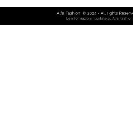
alfafash
Alfa Fashion © 2024 - All rights Reser
Le informazioni riportate su Alfa Fashio