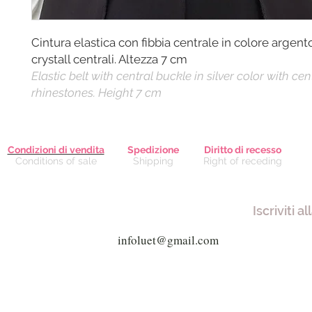
Cintura elastica con fibbia centrale in colore argent
crystall centrali. Altezza 7 cm
Elastic belt with central buckle in silver color with cent
rhinestones. Height 7 cm
Condizioni di vendita
Spedizione
Diritto di recesso
Conditions of sale
Shipping
Right of receding
Iscriviti a
Via Giuseppe Mazzini, 8 - 80038 
Via Garibaldi, 61 - 21019 So