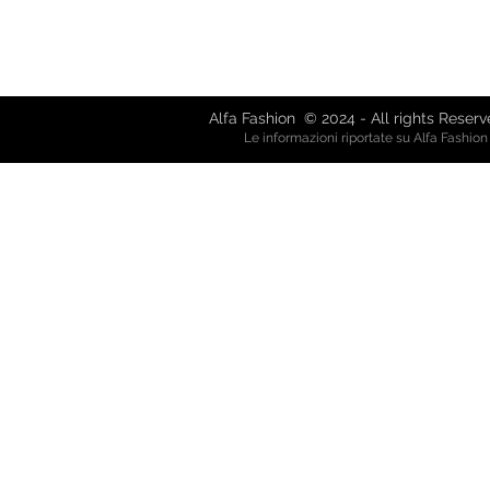
Via Giuseppe Mazzini, 8 - 80038 
Via Garibaldi, 61 - 21019 So
alfafash
Alfa Fashion © 2024 - All rights Reser
Le informazioni riportate su Alfa Fashio