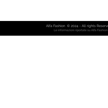
Via Giuseppe Mazzini, 8 - 80038 
Via Garibaldi, 61 - 21019 So
alfafash
Alfa Fashion © 2024 - All rights Reser
Le informazioni riportate su Alfa Fashio